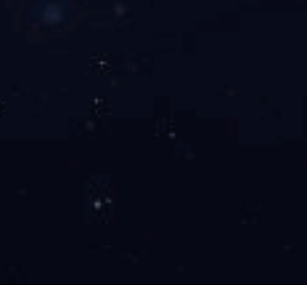
01
实力雄厚，品质保障
公司技术力量雄厚生产工艺优良，检测设
备齐全，质量可靠管理科学，品种繁多。