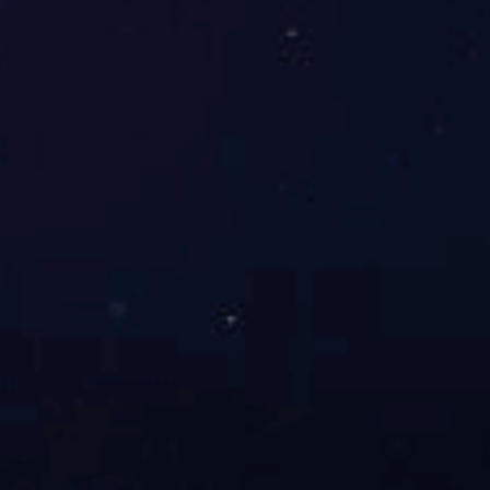
地磅厂家,液化气充装秤,防爆电子秤等产品。我
宝贵时间，努力打造衡器行业一个值得信赖的品牌
持！我们将回报以客户更满意的服务！售前服务：
的详细信息，为您推荐合适的产品。售后跟踪：公
们将做长期售后跟踪服务，保证每一位消费者能用
荣誉资质
技术支持
有专业的维修人员，为客户提供上门安装调试服务
务质量和你全程相伴.感谢您对天津沐恒电子地磅