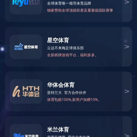
产品搜索
PRODUCT SEARCH