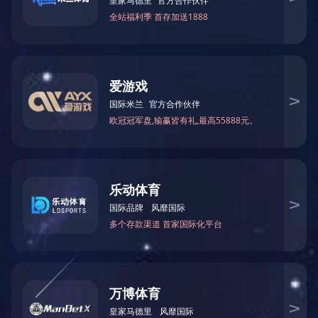
产品分类
PRODUCT CLASSIFICATION
便携式称重仪
电子地磅
便携式汽车称重仪
电子汽车衡
小地磅（平台秤）
医用电子秤
牲畜秤（畜牧秤）